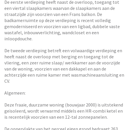
De eerste verdieping heeft naast de overloop, toegang tot
een viertal slaapkamers waarvan de slaapkamers aan de
straatzijde zijn voorzien van een Frans balkon. De
badkamerruimte op deze verdieping is recent volledig
gemoderniseerd en voorzien van een ligbad, dubbele vaste
wastafel, inbouwverlichting, wandcloset en een
inloopdouche.
De tweede verdieping betreft een volwaardige verdieping en
heeft naast de overloop met berging en toegang tot de
vliering, een zeer ruime slaap/ werkkamer aan de voorzijde
van de woning, voorzien van een dakkapel en aan de
achterzijde een ruime kamer met wasmachineaansluiting en
CV.
Algemeen:
Deze fraaie, duurzame woning (bouwjaar 2000) is uitstekend
geïsoleerd, wordt verwarmd middels een HR-combi ketel en
is recentelijk voorzien van een 12-tal zonnepanelen.
De oppervlakte van het perceel eigen grond bedraagt 263