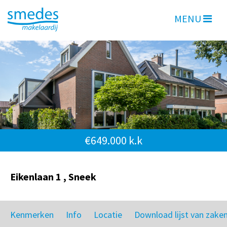
MENU
€649.000 k.k
Eikenlaan 1 , Sneek
Kenmerken
Info
Locatie
Download lijst van zake