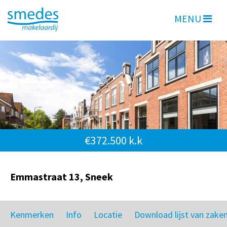
MENU
€372.500 k.k
Emmastraat 13, Sneek
Kenmerken
Info
Locatie
Download lijst van zake