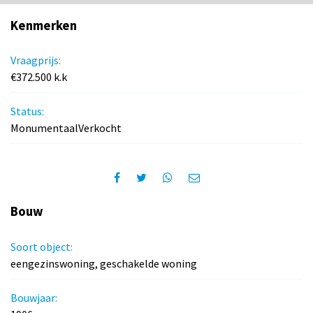
Kenmerken
Vraagprijs:
€372.500 k.k
Status:
MonumentaalVerkocht
Bouw
Soort object:
eengezinswoning, geschakelde woning
Bouwjaar: