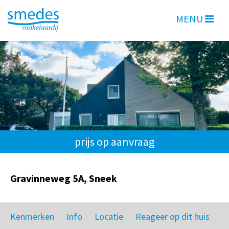
MENU
prijs op aanvraag
Gravinneweg 5A, Sneek
Kenmerken
Info
Locatie
Reageer op dit huis