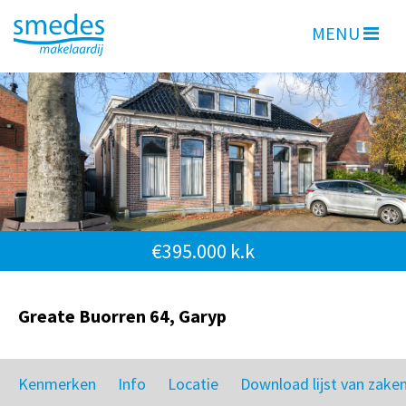
MENU
€395.000 k.k
Greate Buorren 64, Garyp
Kenmerken
Info
Locatie
Download lijst van zake