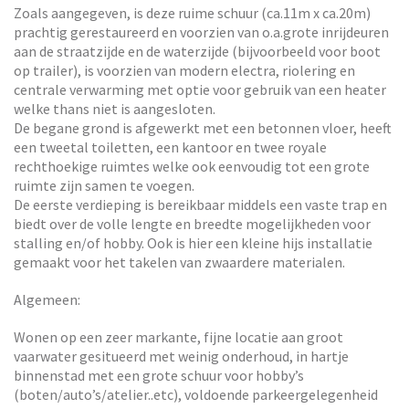
Zoals aangegeven, is deze ruime schuur (ca.11m x ca.20m)
prachtig gerestaureerd en voorzien van o.a.grote inrijdeuren
aan de straatzijde en de waterzijde (bijvoorbeeld voor boot
op trailer), is voorzien van modern electra, riolering en
centrale verwarming met optie voor gebruik van een heater
welke thans niet is aangesloten.
De begane grond is afgewerkt met een betonnen vloer, heeft
een tweetal toiletten, een kantoor en twee royale
rechthoekige ruimtes welke ook eenvoudig tot een grote
ruimte zijn samen te voegen.
De eerste verdieping is bereikbaar middels een vaste trap en
biedt over de volle lengte en breedte mogelijkheden voor
stalling en/of hobby. Ook is hier een kleine hijs installatie
gemaakt voor het takelen van zwaardere materialen.
Algemeen:
Wonen op een zeer markante, fijne locatie aan groot
vaarwater gesitueerd met weinig onderhoud, in hartje
binnenstad met een grote schuur voor hobby’s
(boten/auto’s/atelier..etc), voldoende parkeergelegenheid