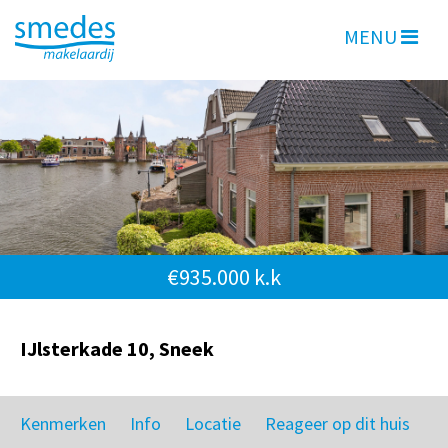
MENU
€935.000 k.k
IJlsterkade 10, Sneek
Kenmerken
Info
Locatie
Reageer op dit huis