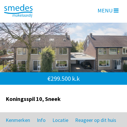
MENU
€299.500 k.k
Koningsspil 10, Sneek
Kenmerken
Info
Locatie
Reageer op dit huis