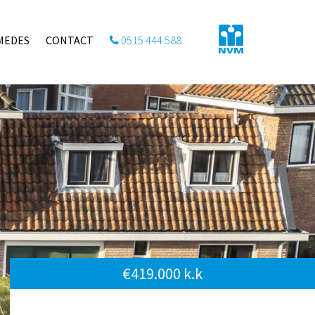
MEDES
CONTACT
0515 444 588
€419.000 k.k