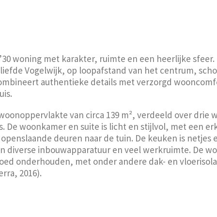
30 woning met karakter, ruimte en een heerlijke sfeer. 
geliefde Vogelwijk, op loopafstand van het centrum, sc
ombineert authentieke details met verzorgd wooncomfo
is.
woonoppervlakte van circa 139 m², verdeeld over drie
s. De woonkamer en suite is licht en stijlvol, met een er
openslaande deuren naar de tuin. De keuken is netjes 
van diverse inbouwapparatuur en veel werkruimte. De wo
 goed onderhouden, met onder andere dak- en vloerisol
rra, 2016).