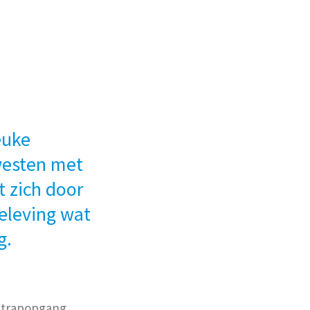
euke
westen met
 zich door
eleving wat
g.
t trapopgang,