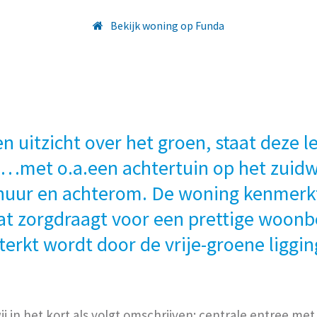
Bekijk woning op Funda
n uitzicht over het groen, staat deze l
met o.a.een achtertuin op het zuid
huur en achterom. De woning kenmerkt
t zorgdraagt voor een prettige woonb
erkt wordt door de vrije-groene liggin
j in het kort als volgt omschrijven: centrale entree me