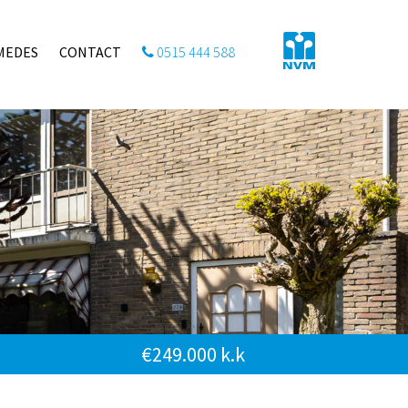
MEDES
CONTACT
0515 444 588
€249.000 k.k