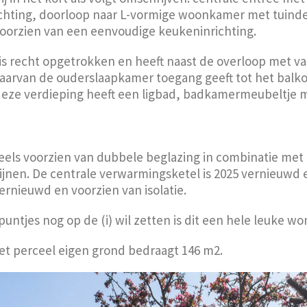
ichting, doorloop naar L-vormige woonkamer met tuindeu
orzien van een eenvoudige keukeninrichting.
is recht opgetrokken en heeft naast de overloop met va
aarvan de ouderslaapkamer toegang geeft tot het balko
ze verdieping heeft een ligbad, badkamermeubeltje m
eels voorzien van dubbele beglazing in combinatie met
nen. De centrale verwarmingsketel is 2025 vernieuwd 
vernieuwd en voorzien van isolatie.
untjes nog op de (i) wil zetten is dit een hele leuke wo
et perceel eigen grond bedraagt 146 m2.