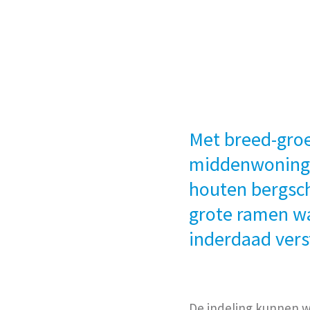
Met breed-groe
middenwoning…
houten bergsc
grote ramen wa
inderdaad verst
De indeling kunnen wi