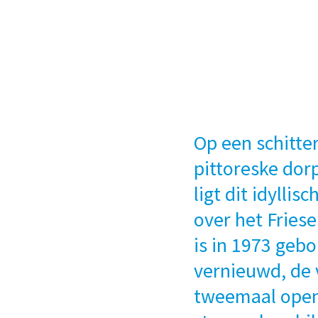
Op een schitte
pittoreske dor
ligt dit idylli
over het Fries
is in 1973 gebo
vernieuwd, de 
tweemaal open