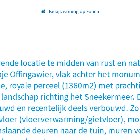
Bekijk woning op Funda
rende locatie te midden van rust en nat
pje Offingawier, vlak achter het monum
sche, royale perceel (1360m2) met pracht
e landschap richting het Sneekermeer. 
uwd en recentelijk deels verbouwd. Zo 
vloer (vloerverwarming/gietvloer), m
slaande deuren naar de tuin, muren v