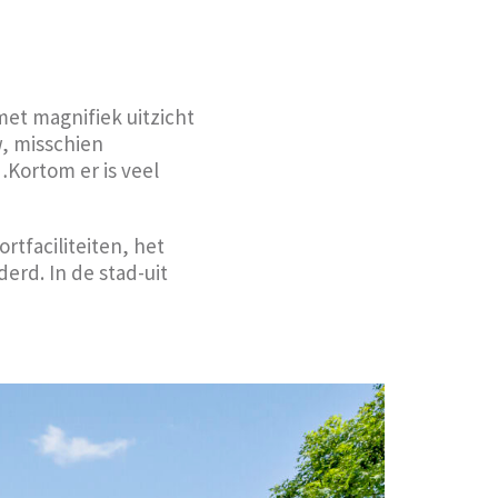
met magnifiek uitzicht
w, misschien
Kortom er is veel
tfaciliteiten, het
erd. In de stad-uit