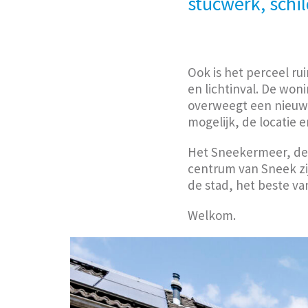
stucwerk, sch
Ook is het perceel ru
en lichtinval. De won
overweegt een nieuwe
mogelijk, de locatie e
Het Sneekermeer, de 
centrum van Sneek zij
de stad, het beste v
Welkom.