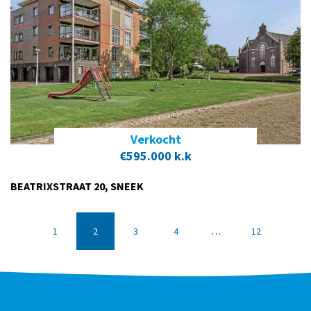
Verkocht
€595.000 k.k
BEATRIXSTRAAT 20, SNEEK
1
2
3
4
…
12